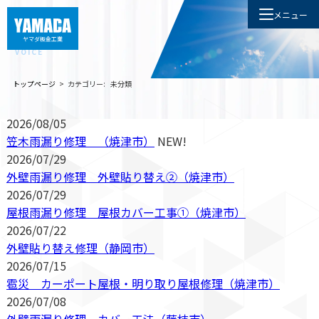
メニュー
塾生の声
ヤマダ板金工業
VOICE
トップページ
>
カテゴリー:
未分類
2026/08/05
笠木雨漏り修理 （焼津市）
NEW!
2026/07/29
外壁雨漏り修理 外壁貼り替え②（焼津市）
2026/07/29
屋根雨漏り修理 屋根カバー工事①（焼津市）
2026/07/22
外壁貼り替え修理（静岡市）
2026/07/15
雹災 カーポート屋根・明り取り屋根修理（焼津市）
2026/07/08