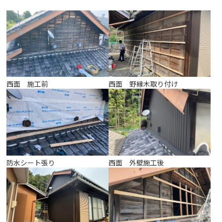
西面 施工前
西面 野縁木取り付け
防水シート張り
西面 外壁施工後