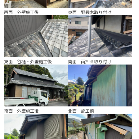
西面 外壁施工後
東面 野縁木取り付け
東面 谷樋・外壁施工後
南面 雨押え取り付け
南面 外壁施工後
北面 施工前