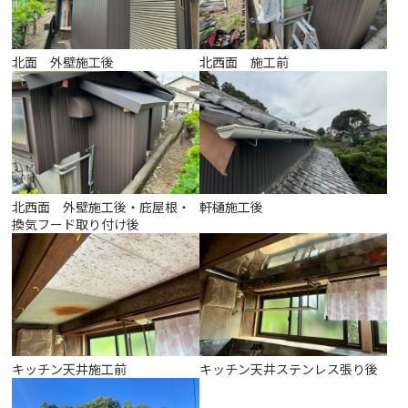
北面 外壁施工後
北西面 施工前
北西面 外壁施工後・庇屋根・
軒樋施工後
換気フード取り付け後
キッチン天井施工前
キッチン天井ステンレス張り後